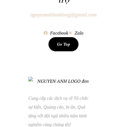
trợ
nguyenanhbinhlong@gmail.com
Facebook
Zalo
Go Top
Cung cấp các dịch vụ về Tổ chức
sự kiện, Quảng cáo, In ấn, Quà
tặng với đội ngũ nhiều năm kinh
nghiệm cùng chúng tôi!