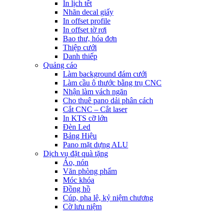
In lịch tết
Nhãn decal giấy
In offset profile
In offset tờ rơi
Bao thư, hóa đơn
Thiệp cưới
Danh thiếp
Quảng cáo
Làm background đám cưới
Làm cầu ô thước bằng trụ CNC
Nhận làm vách ngăn
Cho thuê pano dải phân cách
Cắt CNC – Cắt laser
In KTS cỡ lớn
Đèn Led
Bảng Hiệu
Pano mặt dựng ALU
Dịch vụ đặt quà tặng
Áo, nón
Văn phòng phẩm
Móc khóa
Đồng hồ
Cúp, pha lê, kỷ niệm chương
Cờ lưu niệm