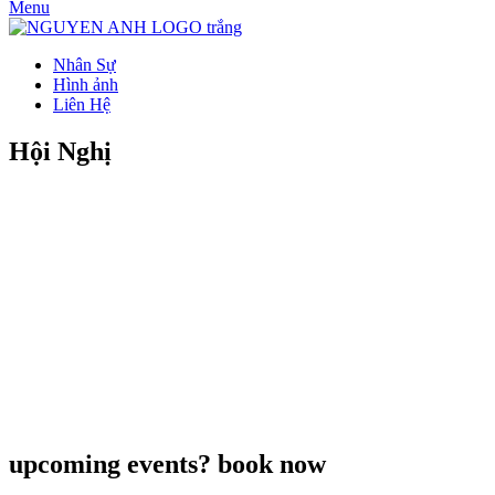
Menu
Nhân Sự
Hình ảnh
Liên Hệ
Hội Nghị
upcoming events? book now