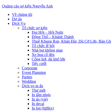
Quảng cáo sự kiện Nguyễn Anh
Về chúng tôi
Dự án
Dịch Vụ
Tổ chức sự kiện
Đại Hội – Hội Nghị
Động Thổ – Khánh Thành
Thuê Khung Rạp, Khán Đài, Dù Cỡ Lớn, Bàn G
Tổ chức lễ hội
Nhà bạt không gian
Xe hoa cổ đèn
Cổng hơi, dù khổ lớn
Tiệc cưới
Corporate
Event Planning
Parties
Wedding
Dịch vụ in ấn
Thư mời
In tấm nhựa
In áo (vải)
In decal
In bạt (hilflex)