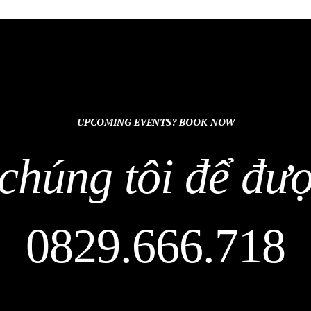
UPCOMING EVENTS? BOOK NOW
 chúng tôi để đượ
0829.666.718