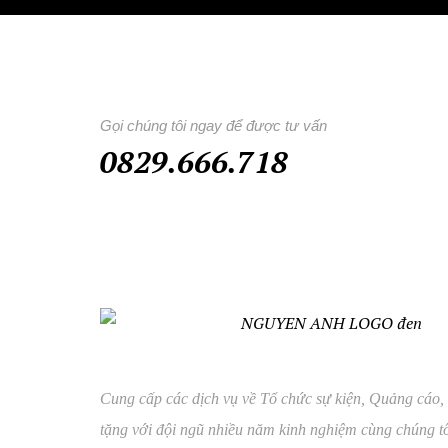
Gọi chúng tôi ngay để được tư vấn
0829.666.718
Cung cấp các dịch vụ về Tổ chức sự kiện, Quảng cáo,
tặng với đội ngũ nhiều năm kinh nghiệm cùng chúng tô