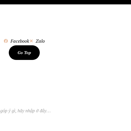
Facebook
Zalo
Go Top
 góp ý gì, hãy nhập ở đây…