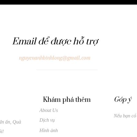
Email để được hỗ trợ
nguyenanhbinhlong@gmail.com
Góp ý
Khám phá thêm
About Us
Nếu bạn có
Dịch vụ
 In ấn, Quà
Hình ảnh
i!