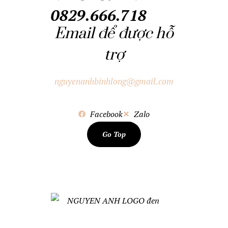
0829.666.718
Email để được hỗ
trợ
nguyenanhbinhlong@gmail.com
Facebook
Zalo
Go Top