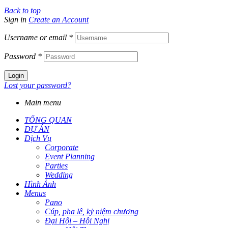
Back to top
Sign in
Create an Account
Username or email
*
Password
*
Login
Lost your password?
Main menu
TỔNG QUAN
DỰ ÁN
Dịch Vụ
Corporate
Event Planning
Parties
Wedding
Hình Ảnh
Menus
Pano
Cúp, pha lê, kỷ niệm chương
Đại Hội – Hội Nghị