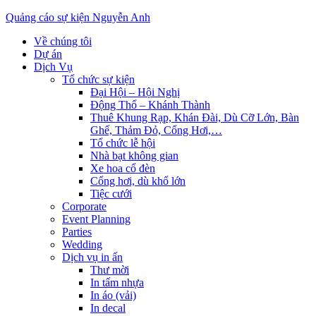
Quảng cáo sự kiện Nguyễn Anh
Về chúng tôi
Dự án
Dịch Vụ
Tổ chức sự kiện
Đại Hội – Hội Nghị
Động Thổ – Khánh Thành
Thuê Khung Rạp, Khán Đài, Dù Cỡ Lớn, Bàn
Ghế, Thảm Đỏ, Cổng Hơi,…
Tổ chức lễ hội
Nhà bạt không gian
Xe hoa cổ đèn
Cổng hơi, dù khổ lớn
Tiệc cưới
Corporate
Event Planning
Parties
Wedding
Dịch vụ in ấn
Thư mời
In tấm nhựa
In áo (vải)
In decal