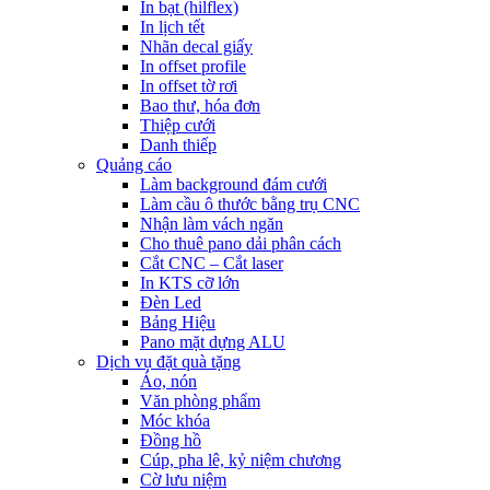
In bạt (hilflex)
In lịch tết
Nhãn decal giấy
In offset profile
In offset tờ rơi
Bao thư, hóa đơn
Thiệp cưới
Danh thiếp
Quảng cáo
Làm background đám cưới
Làm cầu ô thước bằng trụ CNC
Nhận làm vách ngăn
Cho thuê pano dải phân cách
Cắt CNC – Cắt laser
In KTS cỡ lớn
Đèn Led
Bảng Hiệu
Pano mặt dựng ALU
Dịch vụ đặt quà tặng
Áo, nón
Văn phòng phẩm
Móc khóa
Đồng hồ
Cúp, pha lê, kỷ niệm chương
Cờ lưu niệm